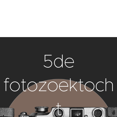
5de
fotozoektoch
t