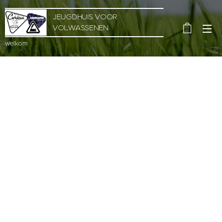
JEUGDHUIS VOOR
VOLWASSENEN
welkom