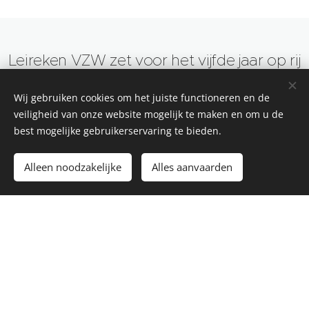
Leireken VZW zet voor het vijfde jaar op rij
buurttoerisme in de kijker, met een
Wij gebruiken cookies om het juiste functioneren en de
fotozoektocht langs wandelknooppunten.
veiligheid van onze website mogelijk te maken en om u de
Het wordt een mooie groene
best mogelijke gebruikerservaring te bieden.
ontdekkingstocht in de buurt van
Alleen noodzakelijke
Alles aanvaarden
Steenhuffel, overwegend langs rustige,
onverharde wegen. Je zou haast vergeten
dat er ook nog foto's moeten gevonden
worden. Opnieuw laten we jullie een deel
van de Brabantse Kouters in Vlaams-
Brabant verkennen.