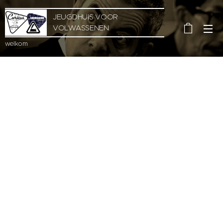
JEUGDHUIS VOOR
VOLWASSENEN
welkom