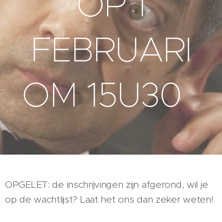
OP 1
FEBRUARI
OM 15U30
OPGELET: de inschrijvingen zijn afgerond, wil je
op de wachtlijst? Laat het ons dan zeker weten!