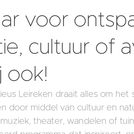
aar voor ontsp
tie, cultuur of 
j ook!
rieus Leireken draait alles om h
 door middel van cultuur en natu
 muziek, theater, wandelen of tuin