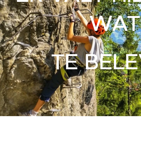
WA
TE BEL