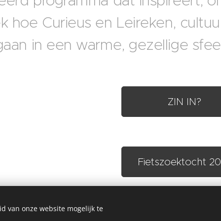
eerd programma dat inspireert, on
 hoe Curieus en Leireken, cultuu
aan in een warme, gezellige sfee
ZIN IN?
Fietszoektocht 2
id van onze website mogelijk te
.