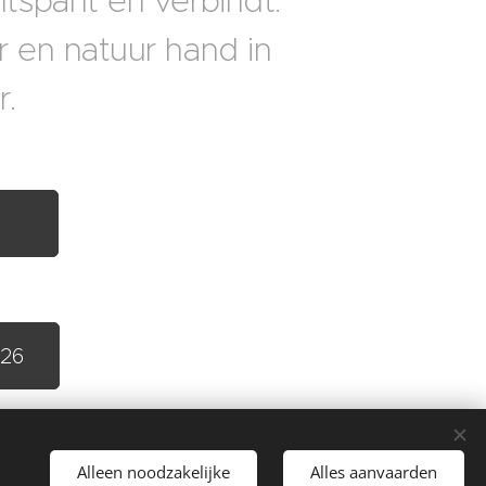
tspant en verbindt.
r en natuur hand in
r.
026
Alleen noodzakelijke
Alles aanvaarden