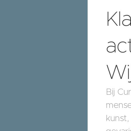
Kl
ac
Wi
Bij Cu
mensen
kunst,